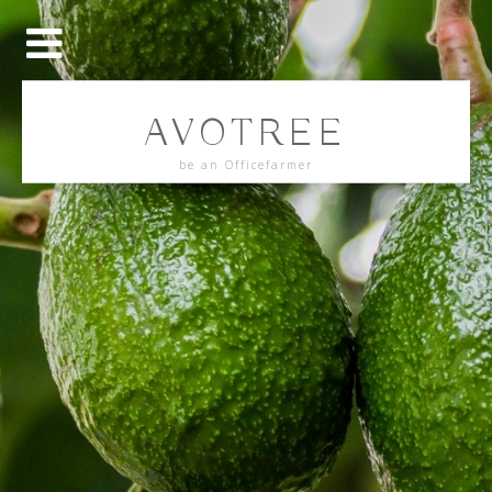
AVOTREE
be an Officefarmer